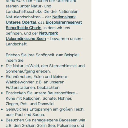
Rund 60 % der Flächen der Uckermark
stehen unter Natur- und
Landschaftsschutz. Die drei Nationalen
Naturlandschaften – der
Nationalpark
Unteres Odertal
, das
Biosphärenreservat
Schorfheide Chorin
, in dem wir uns
befinden, und der
Naturpark
Uckermärkische Seen
– bewahren unsere
Landschaft.
Erleben Sie ihre Schönheit zum Beispiel
indem Sie:
Die Natur im Wald, den Sternenhimmel und
Sonnenaufgang erleben.
Eichhörnchen, Eulen und kleinere
Waldbewohner, z.B. an unseren
Futterstationen, beobachten
Entdecken Sie unsere Bauernhoftiere –
Kühe mit Kälbchen, Schafe, Hühner,
Ziegen, Rot- und Damwild.
Gemütliches Entspannen am großen Teich
oder Pool und Sauna.
Besuchen Sie nahegelegene Badeseen wie
z.B. den Großen Gollin See, Polsensee und