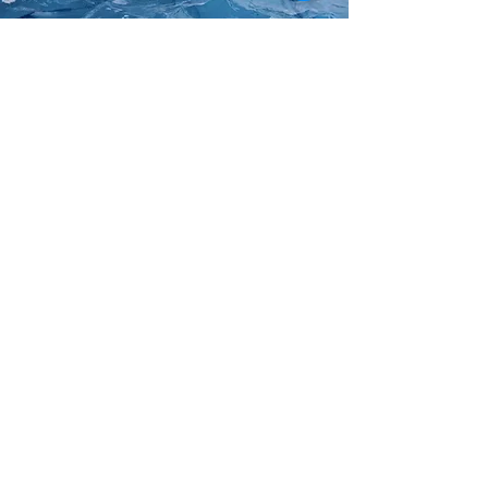
Ein Sprung ins
kühle Nass
In der Sommersaison können Sie sich
zwischen 9–19 Uhr in unserem Pool
abkühlen.
Bitte beachten Sie, dass der
Pool eine durchgängigen Tiefe von 1,70 m
und keinen Nichtschwimmerbereich hat.
Es gibt keine Badeaufsicht, weshalb
immer mindestens 3 Personen anwesend
sein sollten.
Bitte achten Sie auf Ihre
Kinder!